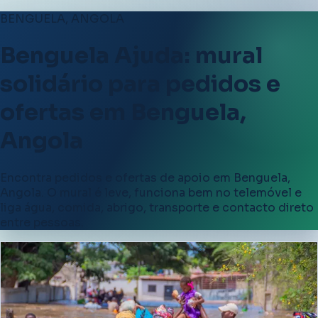
BENGUELA, ANGOLA
Benguela Ajuda: mural
solidário para pedidos e
ofertas em Benguela,
Angola
Encontra pedidos e ofertas de apoio em Benguela,
Angola. O mural é leve, funciona bem no telemóvel e
liga água, comida, abrigo, transporte e contacto direto
entre pessoas.
Benguela, Angola
Resposta rápida para quem
precisa de apoio em Benguela,