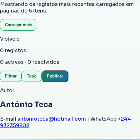
Mostrando os registos mais recentes carregados em
páginas de
5
itens.
Carregar mais
Visíveis
0
registos
0
activos ·
0
resolvidos
Filtrar
Topo
Publicar
Autor
António Teca
E-mail
antonioteca@hotmail.com
| WhatsApp
+244
932359808