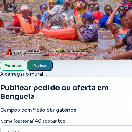
Angola
Esta imagem mostra a urgência de ligar pedidos,
ofertas e apoio real no mesmo momento. O mural foi
desenhado para funcionar bem no telemóvel, mesmo
com pouca infraestrutura, e para ajudar quem procura
resposta rápida em Benguela, Angola.
Chamada normal
SMS
WhatsApp
Ver mural
Publicar
A carregar o mural...
Publicar pedido ou oferta em
Benguela
Campos com * são obrigatórios.
40
restantes
Nome (opcional)